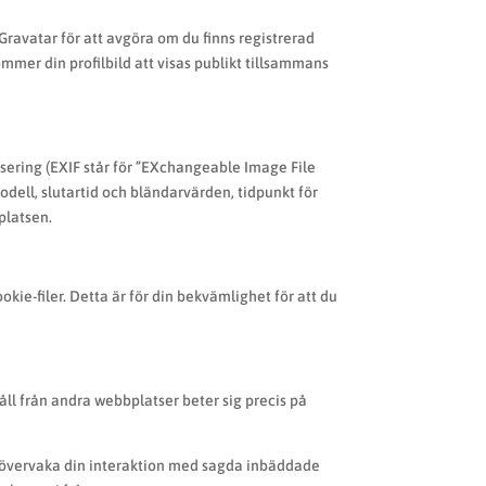
Gravatar för att avgöra om du finns registrerad
mmer din profilbild att visas publikt tillsammans
isering (EXIF står för ”EXchangeable Image File
dell, slutartid och bländarvärden, tidpunkt för
platsen.
ie-filer. Detta är för din bekvämlighet för att du
håll från andra webbplatser beter sig precis på
ch övervaka din interaktion med sagda inbäddade