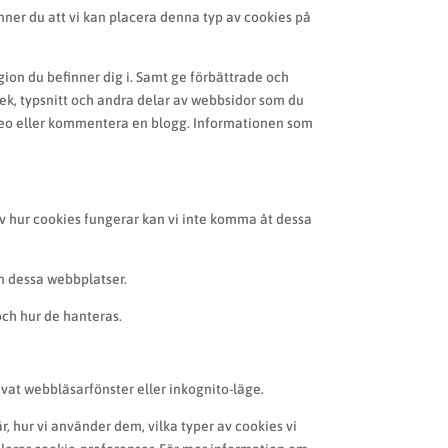
ner du att vi kan placera denna typ av cookies på
ion du befinner dig i. Samt ge förbättrade och
ek, typsnitt och andra delar av webbsidor som du
ideo eller kommentera en blogg. Informationen som
 av hur cookies fungerar kan vi inte komma åt dessa
ån dessa webbplatser.
och hur de hanteras.
ivat webbläsarfönster eller inkognito-läge.
r, hur vi använder dem, vilka typer av cookies vi