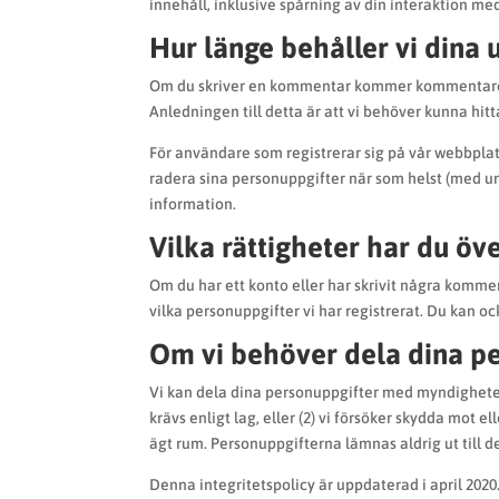
innehåll, inklusive spårning av din interaktion m
Hur länge behåller vi dina 
Om du skriver en kommentar kommer kommentaren oc
Anledningen till detta är att vi behöver kunna h
För användare som registrerar sig på vår webbplats
radera sina personuppgifter när som helst (med u
information.
Vilka rättigheter har du öv
Om du har ett konto eller har skrivit några komm
vilka personuppgifter vi har registrerat. Du kan oc
Om vi behöver dela dina p
Vi kan dela dina personuppgifter med myndigheter e
krävs enligt lag, eller (2) vi försöker skydda mot e
ägt rum. Personuppgifterna lämnas aldrig ut till
Denna integritetspolicy är uppdaterad i april 202