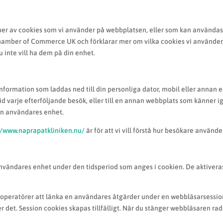
typer av cookies som vi använder på webbplatsen, eller som kan användas
 Chamber of Commerce UK och förklarar mer om vilka cookies vi använder
 inte vill ha dem på din enhet.
nformation som laddas ned till din personliga dator, mobil eller annan
vid varje efterföljande besök, eller till en annan webbplats som känner 
 en användares enhet.
//www.naprapatkliniken.nu/
är för att vi vill förstå hur besökare använd
användares enhet under den tidsperiod som anges i cookien. De aktive
soperatörer att länka en användares åtgärder under en webbläsarsessio
 det. Session cookies skapas tillfälligt. När du stänger webbläsaren ra